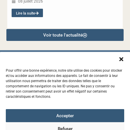
08 juillet 2026
Lire la suite
Voir toute l'actualité
Pour offrir une bonne expérience, notre site utilise des cookies pour stocker
et/ou accéder aux informations des appareils. Le fait de consentir à leur
2, RUE DES CASCAVELS, 97441 SAINTE-SUZANNE
utilisation nous permettra de traiter des données telles que le
comportement de navigation ou les ID uniques. Ne pas y consentir ou
0262 72 34 09
retirer son consentement peut avoir un effet négatif sur certaines
caractéristiques et fonctions.
CONTACT@SYDNE.RE
Accepter
Accessibilité : non conforme
Mentions légales
Refuser