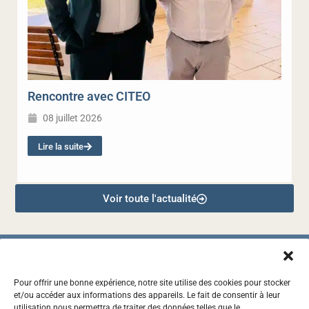
Rencontre avec CITEO
08 juillet 2026
Lire la suite
Voir toute l'actualité
Pour offrir une bonne expérience, notre site utilise des cookies pour stocker
et/ou accéder aux informations des appareils. Le fait de consentir à leur
2, RUE DES CASCAVELS, 97441 SAINTE-SUZANNE
utilisation nous permettra de traiter des données telles que le