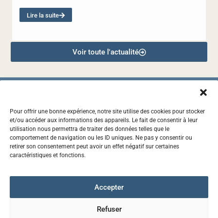
Lire la suite
Voir toute l'actualité
Pour offrir une bonne expérience, notre site utilise des cookies pour stocker
et/ou accéder aux informations des appareils. Le fait de consentir à leur
2, RUE DES CASCAVELS, 97441 SAINTE-SUZANNE
utilisation nous permettra de traiter des données telles que le
comportement de navigation ou les ID uniques. Ne pas y consentir ou
0262 72 34 09
retirer son consentement peut avoir un effet négatif sur certaines
caractéristiques et fonctions.
CONTACT@SYDNE.RE
Accepter
Accessibilité : non conforme
Mentions légales
Refuser
Politique de confidentialité
Politique de cookies