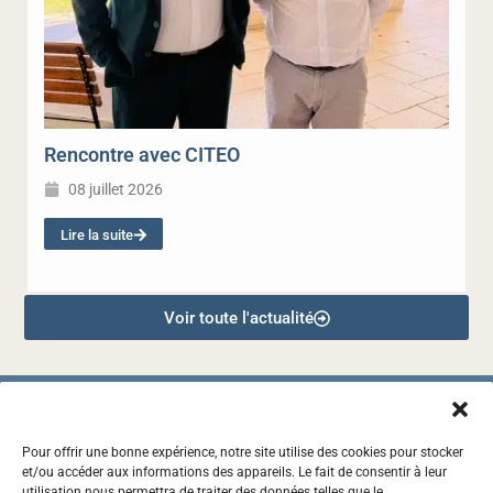
Rencontre avec CITEO
08 juillet 2026
Lire la suite
Voir toute l'actualité
Pour offrir une bonne expérience, notre site utilise des cookies pour stocker
et/ou accéder aux informations des appareils. Le fait de consentir à leur
2, RUE DES CASCAVELS, 97441 SAINTE-SUZANNE
utilisation nous permettra de traiter des données telles que le