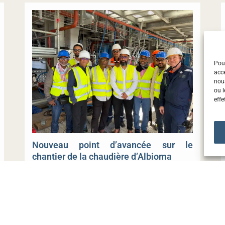
Pour
accé
nou
ou l
effe
Nouveau point d’avancée sur le
chantier de la chaudière d’Albioma
15 juillet 2026
Lire la suite
Voir toute l'actualité